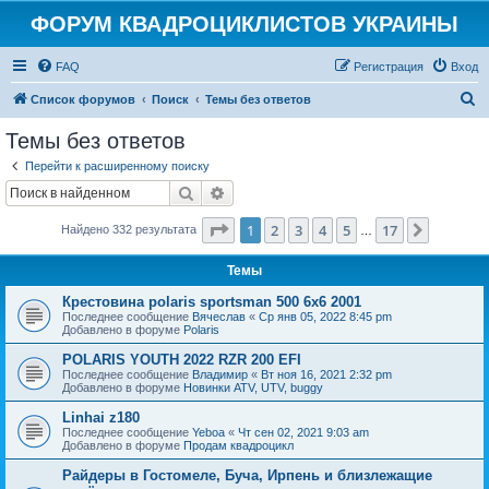
ФОРУМ КВАДРОЦИКЛИСТОВ УКРАИНЫ
FAQ
Регистрация
Вход
П
Список форумов
Поиск
Темы без ответов
о
Темы без ответов
и
Перейти к расширенному поиску
с
Поиск
Расширенный поиск
к
Страница
1
из
17
1
2
3
4
5
17
След.
Найдено 332 результата
…
Темы
Крестовина polaris sportsman 500 6x6 2001
Последнее сообщение
Вячеслав
«
Ср янв 05, 2022 8:45 pm
Добавлено в форуме
Polaris
POLARIS YOUTH 2022 RZR 200 EFI
Последнее сообщение
Владимир
«
Вт ноя 16, 2021 2:32 pm
Добавлено в форуме
Новинки ATV, UTV, buggy
Linhai z180
Последнее сообщение
Yeboa
«
Чт сен 02, 2021 9:03 am
Добавлено в форуме
Продам квадроцикл
Райдеры в Гостомеле, Буча, Ирпень и близлежащие