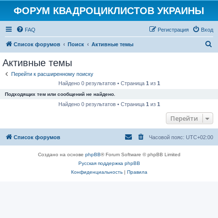
ФОРУМ КВАДРОЦИКЛИСТОВ УКРАИНЫ
FAQ
Регистрация
Вход
П
Список форумов
Поиск
Активные темы
о
Активные темы
и
Перейти к расширенному поиску
с
Найдено 0 результатов • Страница
1
из
1
к
Подходящих тем или сообщений не найдено.
Найдено 0 результатов • Страница
1
из
1
Перейти
Список форумов
Часовой пояс:
UTC+02:00
Создано на основе
phpBB
® Forum Software © phpBB Limited
Русская поддержка phpBB
Конфиденциальность
|
Правила