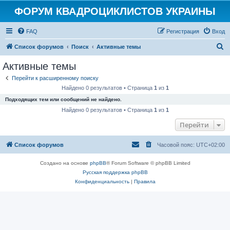
ФОРУМ КВАДРОЦИКЛИСТОВ УКРАИНЫ
FAQ
Регистрация
Вход
П
Список форумов
Поиск
Активные темы
о
Активные темы
и
Перейти к расширенному поиску
с
Найдено 0 результатов • Страница
1
из
1
к
Подходящих тем или сообщений не найдено.
Найдено 0 результатов • Страница
1
из
1
Перейти
Список форумов
Часовой пояс:
UTC+02:00
Создано на основе
phpBB
® Forum Software © phpBB Limited
Русская поддержка phpBB
Конфиденциальность
|
Правила