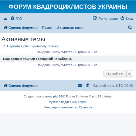
ФОРУМ КВАДРОЦИКЛИСТОВ УКРАИНЫ
FAQ
Регистрация
Вход
П
Список форумов
Поиск
Активные темы
о
Активные темы
и
Перейти к расширенному поиску
с
Найдено 0 результатов • Страница
1
из
1
к
Подходящих тем или сообщений не найдено.
Найдено 0 результатов • Страница
1
из
1
Перейти
Список форумов
Часовой пояс:
UTC+02:00
Создано на основе
phpBB
® Forum Software © phpBB Limited
Русская поддержка phpBB
Конфиденциальность
|
Правила