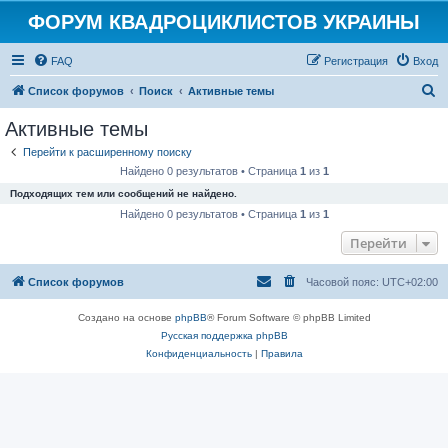
ФОРУМ КВАДРОЦИКЛИСТОВ УКРАИНЫ
FAQ
Регистрация
Вход
П
Список форумов
Поиск
Активные темы
о
Активные темы
и
Перейти к расширенному поиску
с
Найдено 0 результатов • Страница
1
из
1
к
Подходящих тем или сообщений не найдено.
Найдено 0 результатов • Страница
1
из
1
Перейти
Список форумов
Часовой пояс:
UTC+02:00
Создано на основе
phpBB
® Forum Software © phpBB Limited
Русская поддержка phpBB
Конфиденциальность
|
Правила