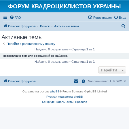
ФОРУМ КВАДРОЦИКЛИСТОВ УКРАИНЫ
FAQ
Регистрация
Вход
П
Список форумов
Поиск
Активные темы
о
Активные темы
и
Перейти к расширенному поиску
с
Найдено 0 результатов • Страница
1
из
1
к
Подходящих тем или сообщений не найдено.
Найдено 0 результатов • Страница
1
из
1
Перейти
Список форумов
Часовой пояс:
UTC+02:00
Создано на основе
phpBB
® Forum Software © phpBB Limited
Русская поддержка phpBB
Конфиденциальность
|
Правила