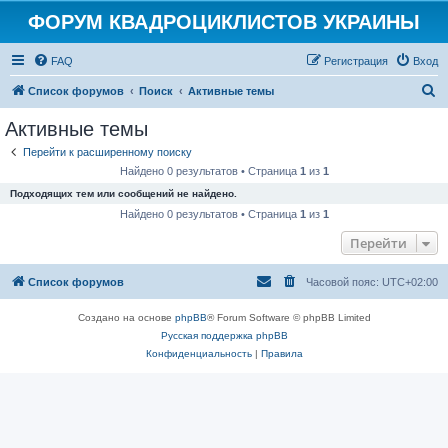
ФОРУМ КВАДРОЦИКЛИСТОВ УКРАИНЫ
FAQ
Регистрация
Вход
П
Список форумов
Поиск
Активные темы
о
Активные темы
и
Перейти к расширенному поиску
с
Найдено 0 результатов • Страница
1
из
1
к
Подходящих тем или сообщений не найдено.
Найдено 0 результатов • Страница
1
из
1
Перейти
Список форумов
Часовой пояс:
UTC+02:00
Создано на основе
phpBB
® Forum Software © phpBB Limited
Русская поддержка phpBB
Конфиденциальность
|
Правила