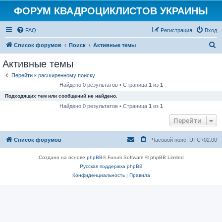
ФОРУМ КВАДРОЦИКЛИСТОВ УКРАИНЫ
FAQ
Регистрация
Вход
П
Список форумов
Поиск
Активные темы
о
Активные темы
и
Перейти к расширенному поиску
с
Найдено 0 результатов • Страница
1
из
1
к
Подходящих тем или сообщений не найдено.
Найдено 0 результатов • Страница
1
из
1
Перейти
Список форумов
Часовой пояс:
UTC+02:00
Создано на основе
phpBB
® Forum Software © phpBB Limited
Русская поддержка phpBB
Конфиденциальность
|
Правила