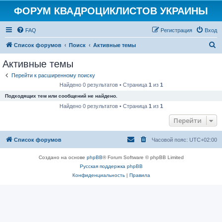
ФОРУМ КВАДРОЦИКЛИСТОВ УКРАИНЫ
FAQ
Регистрация
Вход
П
Список форумов
Поиск
Активные темы
о
Активные темы
и
Перейти к расширенному поиску
с
Найдено 0 результатов • Страница
1
из
1
к
Подходящих тем или сообщений не найдено.
Найдено 0 результатов • Страница
1
из
1
Перейти
Список форумов
Часовой пояс:
UTC+02:00
Создано на основе
phpBB
® Forum Software © phpBB Limited
Русская поддержка phpBB
Конфиденциальность
|
Правила