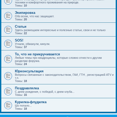
техники и комфортного проживания на природе.
Темы:
10
Экипировка
Обо всем, что нас защищает.
Темы:
20
Статьи
Здесь размещаем интересные и полезные статьи, свои и не только
Темы:
22
SOS!
Угнали, обманули, кинули.
Темы:
37
То, что не прикручивается
Любые темы про квадроциклы, которые сложно отнести к другим
разделам форума.
Темы:
24
Юрконсультация
Вопросы связанные с законодательством, ГАИ, ГТН , регистрацией ATV и
т.п.
Темы:
18
Поздравлялка
С днем рождения, с победой, с днем клуба...
Темы:
16
Курилка-флудилка
Шо попало...
Темы:
18