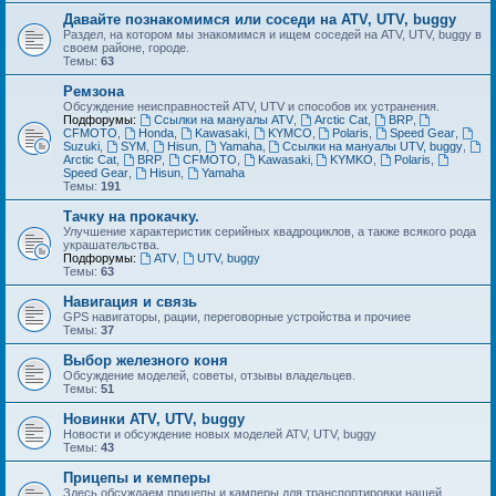
Давайте познакомимся или соседи на ATV, UTV, buggy
Раздел, на котором мы знакомимся и ищем соседей на ATV, UTV, buggy в
своем районе, городе.
Темы:
63
Ремзона
Обсуждение неисправностей ATV, UTV и способов их устранения.
Подфорумы:
Ссылки на мануалы ATV
,
Arctic Cat
,
BRP
,
CFMOTO
,
Honda
,
Kawasaki
,
KYMCO
,
Polaris
,
Speed Gear
,
Suzuki
,
SYM
,
Hisun
,
Yamaha
,
Ссылки на мануалы UTV, buggy
,
Arctic Cat
,
BRP
,
CFMOTO
,
Kawasaki
,
KYMKO
,
Polaris
,
Speed Gear
,
Hisun
,
Yamaha
Темы:
191
Тачку на прокачку.
Улучшение характеристик серийных квадроциклов, а также всякого рода
украшательства.
Подфорумы:
ATV
,
UTV, buggy
Темы:
63
Навигация и связь
GPS навигаторы, рации, переговорные устройства и прочиее
Темы:
37
Выбор железного коня
Обсуждение моделей, советы, отзывы владельцев.
Темы:
51
Новинки ATV, UTV, buggy
Новости и обсуждение новых моделей ATV, UTV, buggy
Темы:
43
Прицепы и кемперы
Здесь обсуждаем прицепы и камперы для транспортировки нашей