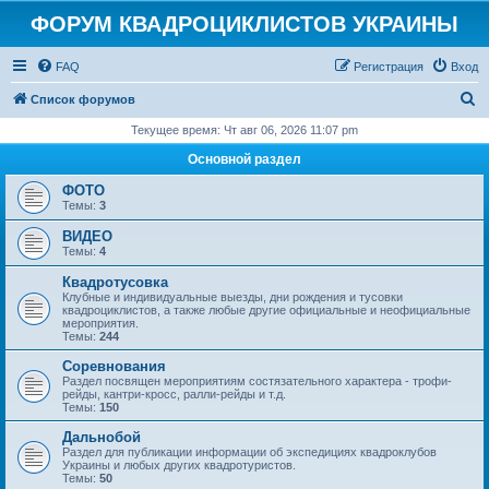
ФОРУМ КВАДРОЦИКЛИСТОВ УКРАИНЫ
FAQ
Регистрация
Вход
П
Список форумов
о
Текущее время: Чт авг 06, 2026 11:07 pm
и
Основной раздел
с
ФОТО
к
Темы:
3
ВИДЕО
Темы:
4
Квадротусовка
Клубные и индивидуальные выезды, дни рождения и тусовки
квадроциклистов, а также любые другие официальные и неофициальные
мероприятия.
Темы:
244
Соревнования
Раздел посвящен мероприятиям состязательного характера - трофи-
рейды, кантри-кросс, ралли-рейды и т.д.
Темы:
150
Дальнобой
Раздел для публикации информации об экспедициях квадроклубов
Украины и любых других квадротуристов.
Темы:
50