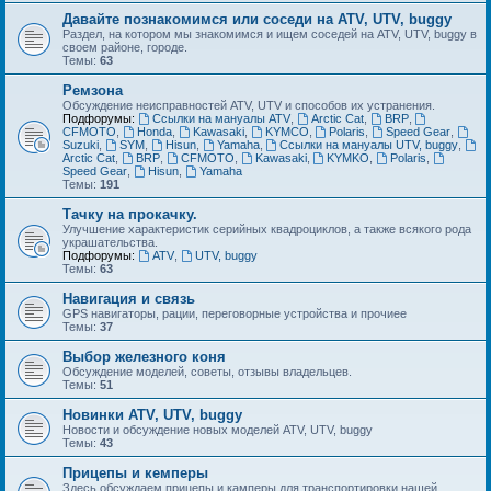
Давайте познакомимся или соседи на ATV, UTV, buggy
Раздел, на котором мы знакомимся и ищем соседей на ATV, UTV, buggy в
своем районе, городе.
Темы:
63
Ремзона
Обсуждение неисправностей ATV, UTV и способов их устранения.
Подфорумы:
Ссылки на мануалы ATV
,
Arctic Cat
,
BRP
,
CFMOTO
,
Honda
,
Kawasaki
,
KYMCO
,
Polaris
,
Speed Gear
,
Suzuki
,
SYM
,
Hisun
,
Yamaha
,
Ссылки на мануалы UTV, buggy
,
Arctic Cat
,
BRP
,
CFMOTO
,
Kawasaki
,
KYMKO
,
Polaris
,
Speed Gear
,
Hisun
,
Yamaha
Темы:
191
Тачку на прокачку.
Улучшение характеристик серийных квадроциклов, а также всякого рода
украшательства.
Подфорумы:
ATV
,
UTV, buggy
Темы:
63
Навигация и связь
GPS навигаторы, рации, переговорные устройства и прочиее
Темы:
37
Выбор железного коня
Обсуждение моделей, советы, отзывы владельцев.
Темы:
51
Новинки ATV, UTV, buggy
Новости и обсуждение новых моделей ATV, UTV, buggy
Темы:
43
Прицепы и кемперы
Здесь обсуждаем прицепы и камперы для транспортировки нашей