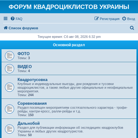
ФОРУМ КВАДРОЦИКЛИСТОВ УКРАИНЫ
FAQ
Регистрация
Вход
П
Список форумов
о
Текущее время: Сб авг 08, 2026 6:32 pm
и
Основной раздел
с
ФОТО
к
Темы:
3
ВИДЕО
Темы:
4
Квадротусовка
Клубные и индивидуальные выезды, дни рождения и тусовки
квадроциклистов, а также любые другие официальные и неофициальные
мероприятия.
Темы:
244
Соревнования
Раздел посвящен мероприятиям состязательного характера - трофи-
рейды, кантри-кросс, ралли-рейды и т.д.
Темы:
150
Дальнобой
Раздел для публикации информации об экспедициях квадроклубов
Украины и любых других квадротуристов.
Темы:
50