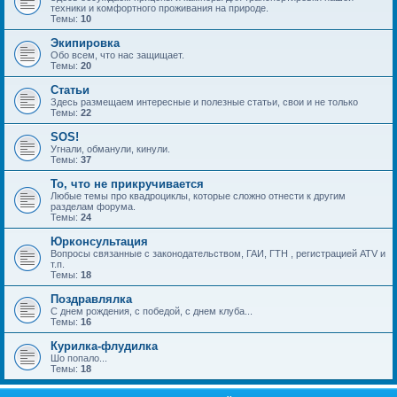
техники и комфортного проживания на природе.
Темы:
10
Экипировка
Обо всем, что нас защищает.
Темы:
20
Статьи
Здесь размещаем интересные и полезные статьи, свои и не только
Темы:
22
SOS!
Угнали, обманули, кинули.
Темы:
37
То, что не прикручивается
Любые темы про квадроциклы, которые сложно отнести к другим
разделам форума.
Темы:
24
Юрконсультация
Вопросы связанные с законодательством, ГАИ, ГТН , регистрацией ATV и
т.п.
Темы:
18
Поздравлялка
С днем рождения, с победой, с днем клуба...
Темы:
16
Курилка-флудилка
Шо попало...
Темы:
18