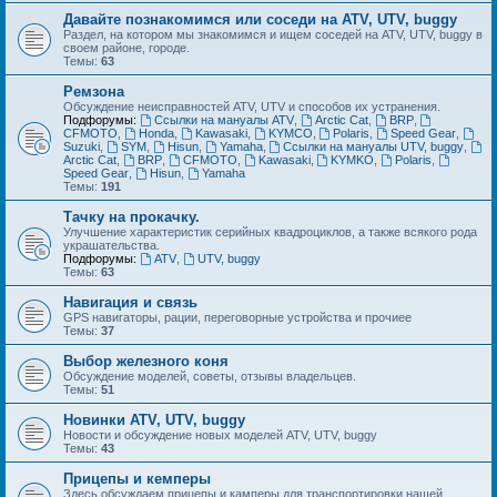
Давайте познакомимся или соседи на ATV, UTV, buggy
Раздел, на котором мы знакомимся и ищем соседей на ATV, UTV, buggy в
своем районе, городе.
Темы:
63
Ремзона
Обсуждение неисправностей ATV, UTV и способов их устранения.
Подфорумы:
Ссылки на мануалы ATV
,
Arctic Cat
,
BRP
,
CFMOTO
,
Honda
,
Kawasaki
,
KYMCO
,
Polaris
,
Speed Gear
,
Suzuki
,
SYM
,
Hisun
,
Yamaha
,
Ссылки на мануалы UTV, buggy
,
Arctic Cat
,
BRP
,
CFMOTO
,
Kawasaki
,
KYMKO
,
Polaris
,
Speed Gear
,
Hisun
,
Yamaha
Темы:
191
Тачку на прокачку.
Улучшение характеристик серийных квадроциклов, а также всякого рода
украшательства.
Подфорумы:
ATV
,
UTV, buggy
Темы:
63
Навигация и связь
GPS навигаторы, рации, переговорные устройства и прочиее
Темы:
37
Выбор железного коня
Обсуждение моделей, советы, отзывы владельцев.
Темы:
51
Новинки ATV, UTV, buggy
Новости и обсуждение новых моделей ATV, UTV, buggy
Темы:
43
Прицепы и кемперы
Здесь обсуждаем прицепы и камперы для транспортировки нашей