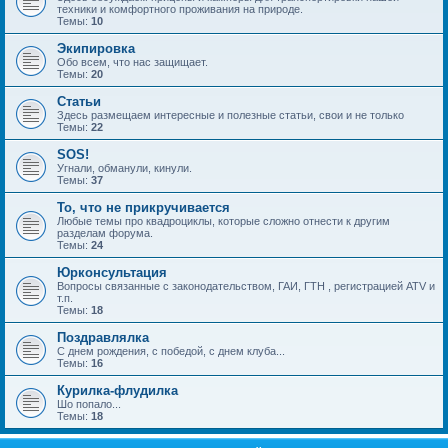
техники и комфортного проживания на природе.
Темы:
10
Экипировка
Обо всем, что нас защищает.
Темы:
20
Статьи
Здесь размещаем интересные и полезные статьи, свои и не только
Темы:
22
SOS!
Угнали, обманули, кинули.
Темы:
37
То, что не прикручивается
Любые темы про квадроциклы, которые сложно отнести к другим
разделам форума.
Темы:
24
Юрконсультация
Вопросы связанные с законодательством, ГАИ, ГТН , регистрацией ATV и
т.п.
Темы:
18
Поздравлялка
С днем рождения, с победой, с днем клуба...
Темы:
16
Курилка-флудилка
Шо попало...
Темы:
18