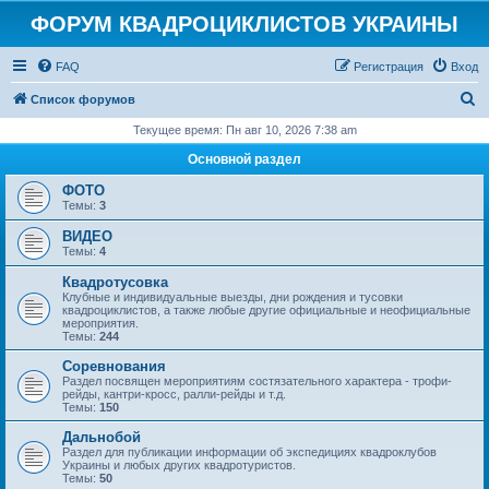
ФОРУМ КВАДРОЦИКЛИСТОВ УКРАИНЫ
FAQ
Регистрация
Вход
П
Список форумов
о
Текущее время: Пн авг 10, 2026 7:38 am
и
Основной раздел
с
ФОТО
к
Темы:
3
ВИДЕО
Темы:
4
Квадротусовка
Клубные и индивидуальные выезды, дни рождения и тусовки
квадроциклистов, а также любые другие официальные и неофициальные
мероприятия.
Темы:
244
Соревнования
Раздел посвящен мероприятиям состязательного характера - трофи-
рейды, кантри-кросс, ралли-рейды и т.д.
Темы:
150
Дальнобой
Раздел для публикации информации об экспедициях квадроклубов
Украины и любых других квадротуристов.
Темы:
50