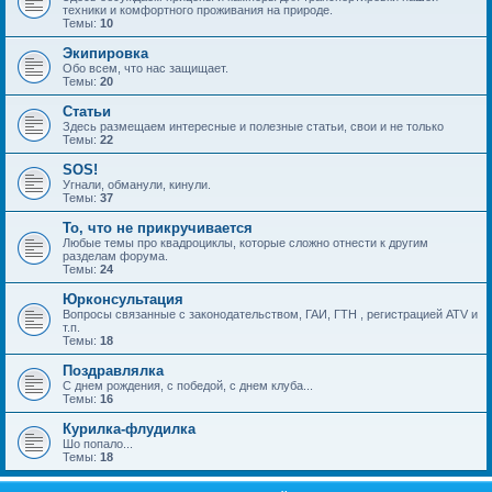
техники и комфортного проживания на природе.
Темы:
10
Экипировка
Обо всем, что нас защищает.
Темы:
20
Статьи
Здесь размещаем интересные и полезные статьи, свои и не только
Темы:
22
SOS!
Угнали, обманули, кинули.
Темы:
37
То, что не прикручивается
Любые темы про квадроциклы, которые сложно отнести к другим
разделам форума.
Темы:
24
Юрконсультация
Вопросы связанные с законодательством, ГАИ, ГТН , регистрацией ATV и
т.п.
Темы:
18
Поздравлялка
С днем рождения, с победой, с днем клуба...
Темы:
16
Курилка-флудилка
Шо попало...
Темы:
18