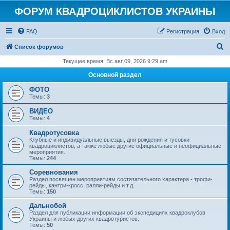
ФОРУМ КВАДРОЦИКЛИСТОВ УКРАИНЫ
FAQ
Регистрация
Вход
П
Список форумов
о
Текущее время: Вс авг 09, 2026 9:29 am
и
Основной раздел
с
ФОТО
к
Темы:
3
ВИДЕО
Темы:
4
Квадротусовка
Клубные и индивидуальные выезды, дни рождения и тусовки
квадроциклистов, а также любые другие официальные и неофициальные
мероприятия.
Темы:
244
Соревнования
Раздел посвящен мероприятиям состязательного характера - трофи-
рейды, кантри-кросс, ралли-рейды и т.д.
Темы:
150
Дальнобой
Раздел для публикации информации об экспедициях квадроклубов
Украины и любых других квадротуристов.
Темы:
50