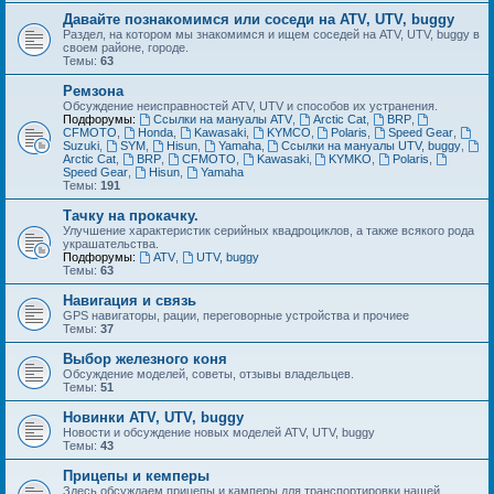
Давайте познакомимся или соседи на ATV, UTV, buggy
Раздел, на котором мы знакомимся и ищем соседей на ATV, UTV, buggy в
своем районе, городе.
Темы:
63
Ремзона
Обсуждение неисправностей ATV, UTV и способов их устранения.
Подфорумы:
Ссылки на мануалы ATV
,
Arctic Cat
,
BRP
,
CFMOTO
,
Honda
,
Kawasaki
,
KYMCO
,
Polaris
,
Speed Gear
,
Suzuki
,
SYM
,
Hisun
,
Yamaha
,
Ссылки на мануалы UTV, buggy
,
Arctic Cat
,
BRP
,
CFMOTO
,
Kawasaki
,
KYMKO
,
Polaris
,
Speed Gear
,
Hisun
,
Yamaha
Темы:
191
Тачку на прокачку.
Улучшение характеристик серийных квадроциклов, а также всякого рода
украшательства.
Подфорумы:
ATV
,
UTV, buggy
Темы:
63
Навигация и связь
GPS навигаторы, рации, переговорные устройства и прочиее
Темы:
37
Выбор железного коня
Обсуждение моделей, советы, отзывы владельцев.
Темы:
51
Новинки ATV, UTV, buggy
Новости и обсуждение новых моделей ATV, UTV, buggy
Темы:
43
Прицепы и кемперы
Здесь обсуждаем прицепы и камперы для транспортировки нашей