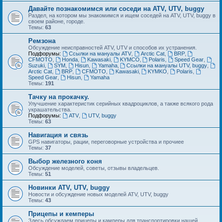
Давайте познакомимся или соседи на ATV, UTV, buggy
Раздел, на котором мы знакомимся и ищем соседей на ATV, UTV, buggy в
своем районе, городе.
Темы:
63
Ремзона
Обсуждение неисправностей ATV, UTV и способов их устранения.
Подфорумы:
Ссылки на мануалы ATV
,
Arctic Cat
,
BRP
,
CFMOTO
,
Honda
,
Kawasaki
,
KYMCO
,
Polaris
,
Speed Gear
,
Suzuki
,
SYM
,
Hisun
,
Yamaha
,
Ссылки на мануалы UTV, buggy
,
Arctic Cat
,
BRP
,
CFMOTO
,
Kawasaki
,
KYMKO
,
Polaris
,
Speed Gear
,
Hisun
,
Yamaha
Темы:
191
Тачку на прокачку.
Улучшение характеристик серийных квадроциклов, а также всякого рода
украшательства.
Подфорумы:
ATV
,
UTV, buggy
Темы:
63
Навигация и связь
GPS навигаторы, рации, переговорные устройства и прочиее
Темы:
37
Выбор железного коня
Обсуждение моделей, советы, отзывы владельцев.
Темы:
51
Новинки ATV, UTV, buggy
Новости и обсуждение новых моделей ATV, UTV, buggy
Темы:
43
Прицепы и кемперы
Здесь обсуждаем прицепы и камперы для транспортировки нашей