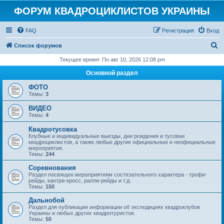
ФОРУМ КВАДРОЦИКЛИСТОВ УКРАИНЫ
FAQ
Регистрация
Вход
П
Список форумов
о
Текущее время: Пн авг 10, 2026 12:08 pm
и
Основной раздел
с
ФОТО
к
Темы:
3
ВИДЕО
Темы:
4
Квадротусовка
Клубные и индивидуальные выезды, дни рождения и тусовки
квадроциклистов, а также любые другие официальные и неофициальные
мероприятия.
Темы:
244
Соревнования
Раздел посвящен мероприятиям состязательного характера - трофи-
рейды, кантри-кросс, ралли-рейды и т.д.
Темы:
150
Дальнобой
Раздел для публикации информации об экспедициях квадроклубов
Украины и любых других квадротуристов.
Темы:
50