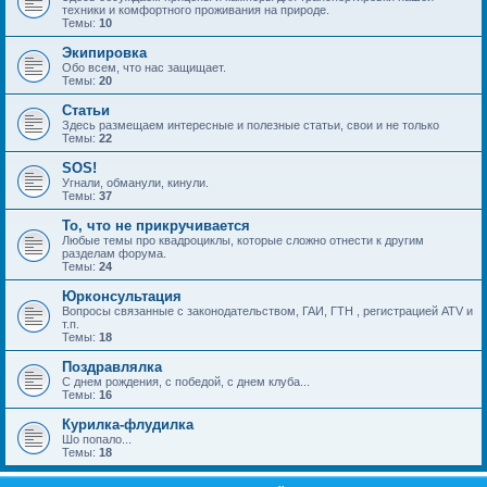
техники и комфортного проживания на природе.
Темы:
10
Экипировка
Обо всем, что нас защищает.
Темы:
20
Статьи
Здесь размещаем интересные и полезные статьи, свои и не только
Темы:
22
SOS!
Угнали, обманули, кинули.
Темы:
37
То, что не прикручивается
Любые темы про квадроциклы, которые сложно отнести к другим
разделам форума.
Темы:
24
Юрконсультация
Вопросы связанные с законодательством, ГАИ, ГТН , регистрацией ATV и
т.п.
Темы:
18
Поздравлялка
С днем рождения, с победой, с днем клуба...
Темы:
16
Курилка-флудилка
Шо попало...
Темы:
18