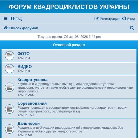
ФОРУМ КВАДРОЦИКЛИСТОВ УКРАИНЫ
FAQ
Регистрация
Вход
П
Список форумов
о
Текущее время: Сб авг 08, 2026 1:44 pm
и
Основной раздел
с
ФОТО
к
Темы:
3
ВИДЕО
Темы:
4
Квадротусовка
Клубные и индивидуальные выезды, дни рождения и тусовки
квадроциклистов, а также любые другие официальные и неофициальные
мероприятия.
Темы:
244
Соревнования
Раздел посвящен мероприятиям состязательного характера - трофи-
рейды, кантри-кросс, ралли-рейды и т.д.
Темы:
150
Дальнобой
Раздел для публикации информации об экспедициях квадроклубов
Украины и любых других квадротуристов.
Темы:
50