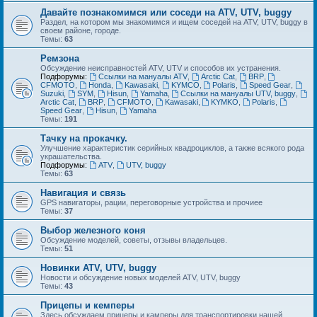
Давайте познакомимся или соседи на ATV, UTV, buggy
Раздел, на котором мы знакомимся и ищем соседей на ATV, UTV, buggy в
своем районе, городе.
Темы:
63
Ремзона
Обсуждение неисправностей ATV, UTV и способов их устранения.
Подфорумы:
Ссылки на мануалы ATV
,
Arctic Cat
,
BRP
,
CFMOTO
,
Honda
,
Kawasaki
,
KYMCO
,
Polaris
,
Speed Gear
,
Suzuki
,
SYM
,
Hisun
,
Yamaha
,
Ссылки на мануалы UTV, buggy
,
Arctic Cat
,
BRP
,
CFMOTO
,
Kawasaki
,
KYMKO
,
Polaris
,
Speed Gear
,
Hisun
,
Yamaha
Темы:
191
Тачку на прокачку.
Улучшение характеристик серийных квадроциклов, а также всякого рода
украшательства.
Подфорумы:
ATV
,
UTV, buggy
Темы:
63
Навигация и связь
GPS навигаторы, рации, переговорные устройства и прочиее
Темы:
37
Выбор железного коня
Обсуждение моделей, советы, отзывы владельцев.
Темы:
51
Новинки ATV, UTV, buggy
Новости и обсуждение новых моделей ATV, UTV, buggy
Темы:
43
Прицепы и кемперы
Здесь обсуждаем прицепы и камперы для транспортировки нашей