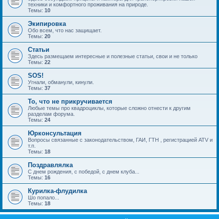
техники и комфортного проживания на природе.
Темы:
10
Экипировка
Обо всем, что нас защищает.
Темы:
20
Статьи
Здесь размещаем интересные и полезные статьи, свои и не только
Темы:
22
SOS!
Угнали, обманули, кинули.
Темы:
37
То, что не прикручивается
Любые темы про квадроциклы, которые сложно отнести к другим
разделам форума.
Темы:
24
Юрконсультация
Вопросы связанные с законодательством, ГАИ, ГТН , регистрацией ATV и
т.п.
Темы:
18
Поздравлялка
С днем рождения, с победой, с днем клуба...
Темы:
16
Курилка-флудилка
Шо попало...
Темы:
18