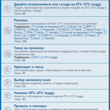
Давайте познакомимся или соседи на ATV, UTV, buggy
Раздел, на котором мы знакомимся и ищем соседей на ATV, UTV, buggy в
своем районе, городе.
Темы:
63
Ремзона
Обсуждение неисправностей ATV, UTV и способов их устранения.
Подфорумы:
Ссылки на мануалы ATV
,
Arctic Cat
,
BRP
,
CFMOTO
,
Honda
,
Kawasaki
,
KYMCO
,
Polaris
,
Speed Gear
,
Suzuki
,
SYM
,
Hisun
,
Yamaha
,
Ссылки на мануалы UTV, buggy
,
Arctic Cat
,
BRP
,
CFMOTO
,
Kawasaki
,
KYMKO
,
Polaris
,
Speed Gear
,
Hisun
,
Yamaha
Темы:
191
Тачку на прокачку.
Улучшение характеристик серийных квадроциклов, а также всякого рода
украшательства.
Подфорумы:
ATV
,
UTV, buggy
Темы:
63
Навигация и связь
GPS навигаторы, рации, переговорные устройства и прочиее
Темы:
37
Выбор железного коня
Обсуждение моделей, советы, отзывы владельцев.
Темы:
51
Новинки ATV, UTV, buggy
Новости и обсуждение новых моделей ATV, UTV, buggy
Темы:
43
Прицепы и кемперы
Здесь обсуждаем прицепы и камперы для транспортировки нашей