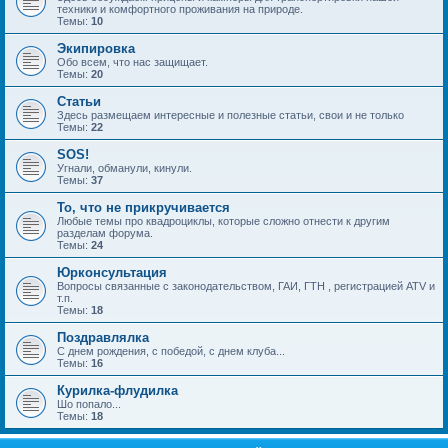
техники и комфортного проживания на природе.
Темы:
10
Экипировка
Обо всем, что нас защищает.
Темы:
20
Статьи
Здесь размещаем интересные и полезные статьи, свои и не только
Темы:
22
SOS!
Угнали, обманули, кинули.
Темы:
37
То, что не прикручивается
Любые темы про квадроциклы, которые сложно отнести к другим
разделам форума.
Темы:
24
Юрконсультация
Вопросы связанные с законодательством, ГАИ, ГТН , регистрацией ATV и
т.п.
Темы:
18
Поздравлялка
С днем рождения, с победой, с днем клуба...
Темы:
16
Курилка-флудилка
Шо попало...
Темы:
18