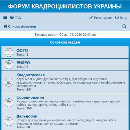
ФОРУМ КВАДРОЦИКЛИСТОВ УКРАИНЫ
FAQ
Регистрация
Вход
П
Список форумов
о
Текущее время: Сб авг 08, 2026 10:40 am
и
Основной раздел
с
ФОТО
к
Темы:
3
ВИДЕО
Темы:
4
Квадротусовка
Клубные и индивидуальные выезды, дни рождения и тусовки
квадроциклистов, а также любые другие официальные и неофициальные
мероприятия.
Темы:
244
Соревнования
Раздел посвящен мероприятиям состязательного характера - трофи-
рейды, кантри-кросс, ралли-рейды и т.д.
Темы:
150
Дальнобой
Раздел для публикации информации об экспедициях квадроклубов
Украины и любых других квадротуристов.
Темы:
50