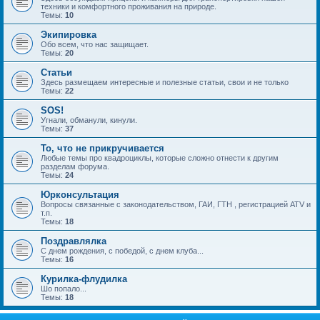
техники и комфортного проживания на природе.
Темы:
10
Экипировка
Обо всем, что нас защищает.
Темы:
20
Статьи
Здесь размещаем интересные и полезные статьи, свои и не только
Темы:
22
SOS!
Угнали, обманули, кинули.
Темы:
37
То, что не прикручивается
Любые темы про квадроциклы, которые сложно отнести к другим
разделам форума.
Темы:
24
Юрконсультация
Вопросы связанные с законодательством, ГАИ, ГТН , регистрацией ATV и
т.п.
Темы:
18
Поздравлялка
С днем рождения, с победой, с днем клуба...
Темы:
16
Курилка-флудилка
Шо попало...
Темы:
18