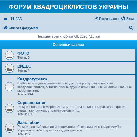
ФОРУМ КВАДРОЦИКЛИСТОВ УКРАИНЫ
FAQ
Регистрация
Вход
П
Список форумов
о
Текущее время: Сб авг 08, 2026 7:10 am
и
Основной раздел
с
ФОТО
к
Темы:
3
ВИДЕО
Темы:
4
Квадротусовка
Клубные и индивидуальные выезды, дни рождения и тусовки
квадроциклистов, а также любые другие официальные и неофициальные
мероприятия.
Темы:
244
Соревнования
Раздел посвящен мероприятиям состязательного характера - трофи-
рейды, кантри-кросс, ралли-рейды и т.д.
Темы:
150
Дальнобой
Раздел для публикации информации об экспедициях квадроклубов
Украины и любых других квадротуристов.
Темы:
50