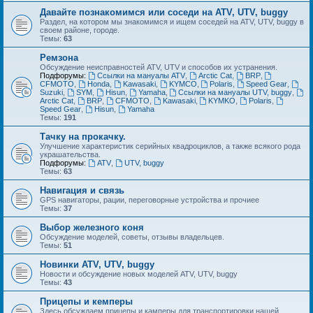
Давайте познакомимся или соседи на ATV, UTV, buggy
Раздел, на котором мы знакомимся и ищем соседей на ATV, UTV, buggy в
своем районе, городе.
Темы:
63
Ремзона
Обсуждение неисправностей ATV, UTV и способов их устранения.
Подфорумы:
Ссылки на мануалы ATV
,
Arctic Cat
,
BRP
,
CFMOTO
,
Honda
,
Kawasaki
,
KYMCO
,
Polaris
,
Speed Gear
,
Suzuki
,
SYM
,
Hisun
,
Yamaha
,
Ссылки на мануалы UTV, buggy
,
Arctic Cat
,
BRP
,
CFMOTO
,
Kawasaki
,
KYMKO
,
Polaris
,
Speed Gear
,
Hisun
,
Yamaha
Темы:
191
Тачку на прокачку.
Улучшение характеристик серийных квадроциклов, а также всякого рода
украшательства.
Подфорумы:
ATV
,
UTV, buggy
Темы:
63
Навигация и связь
GPS навигаторы, рации, переговорные устройства и прочиее
Темы:
37
Выбор железного коня
Обсуждение моделей, советы, отзывы владельцев.
Темы:
51
Новинки ATV, UTV, buggy
Новости и обсуждение новых моделей ATV, UTV, buggy
Темы:
43
Прицепы и кемперы
Здесь обсуждаем прицепы и камперы для транспортировки нашей