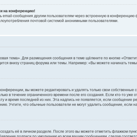
ти на конференцию!
ь email-сообщения другим пользователям через встроенную в конференцию ф
ь злоупотребления почтовой системой анонимными пользователями.
овая тема». Для размещения сообщения в теме щёлкните по кнопке «Ответит
ится внизу страниц форума или темы. Например: «Вы можете начинать темы»
конференции, вы можете редактировать и удалять только свои собственные 
ько в течение ограниченного времени после его создания. Если кто-то уже 
дату и время последней из них. Эта надпись не появляется, если сообщение 
ию. Учтите, что обычные пользователи не могут удалить сообщение, если на 
создать её в личном разделе. После этого вы можете отметить флажком пун
обавление подписи по умолчанию ко всем вашим сообщениям, сделав соотве