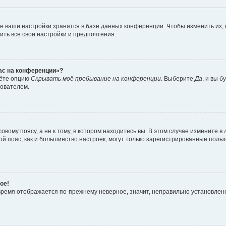
е ваши настройки хранятся в базе данных конференции. Чтобы изменить их,
ить все свои настройки и предпочтения.
час на конференции»?
дёте опцию
Скрывать моё пребывание на конференции
. Выберите
Да
, и вы 
зователем.
вому поясу, а не к тому, в котором находитесь вы. В этом случае измените в 
овой пояс, как и большинство настроек, могут только зарегистрированные пол
ое!
о время отображается по-прежнему неверное, значит, неправильно установле