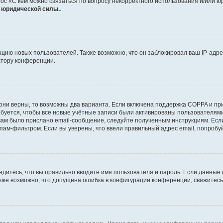
ос «С кем можно связаться по вопросу некорректного использования и/или ю
т юридической силы.
.
ию новых пользователей. Также возможно, что он заблокировал ваш IP-адре
атору конференции.
они верны, то возможны два варианта. Если включена поддержка COPPA и при 
уется, чтобы все новые учётные записи были активированы пользователями
ам было прислано email-сообщение, следуйте полученным инструкциям. Если
пам-фильтром. Если вы уверены, что ввели правильный адрес email, попробу
едитесь, что вы правильно вводите имя пользователя и пароль. Если данные
Также возможно, что допущена ошибка в конфигурации конференции, свяжитес