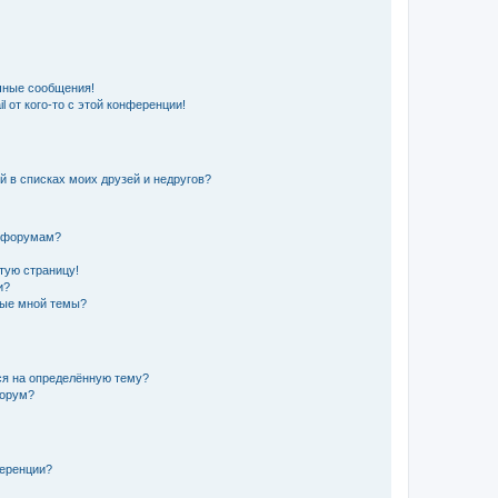
чные сообщения!
 от кого-то с этой конференции!
й в списках моих друзей и недругов?
и форумам?
стую страницу!
и?
ные мной темы?
ься на определённую тему?
форум?
ференции?