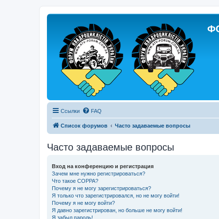
Ф
Ссылки
FAQ
Список форумов
Часто задаваемые вопросы
Часто задаваемые вопросы
Вход на конференцию и регистрация
Зачем мне нужно регистрироваться?
Что такое COPPA?
Почему я не могу зарегистрироваться?
Я только что зарегистрировался, но не могу войти!
Почему я не могу войти?
Я давно зарегистрирован, но больше не могу войти!
Я забыл пароль!