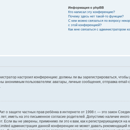
Информация о phpBB
Кто написал эту конференцию?
Почему здесь нет такой-то функции?
С кем можно связаться по вопросу неко
с этой конференцией?
Как мне связаться с администратором 
дминистратор настроил конференцию: должны ли вы зарегистрироваться, чтобы
 анонимным пользователям: аватары, личные сообщения, отправка email-сооб
.
 или Акт о защите частных прав ребёнка в интернете от 1998 г. — это закон Со
т, иметь на это письменное согласие родителей. Допустимо наличие иного
 Если вы не уверены, применимо ли это к вам, как к регистрирующемуся на 
Limited администрация данной конференции не может давать рекомендаций 