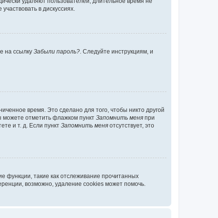
дически удаляют пользователей, длительное время не
участвовать в дискуссиях.
те на ссылку
Забыли пароль?
. Следуйте инструкциям, и
иченное время. Это сделано для того, чтобы никто другой
вы можете отметить флажком пункт
Запомнить меня
при
те и т. д. Если пункт
Запомнить меня
отсутствует, это
ие функции, такие как отслеживание прочитанных
ренции, возможно, удаление cookies может помочь.