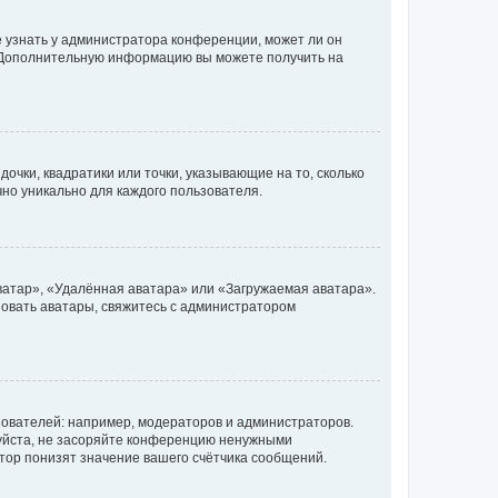
е узнать у администратора конференции, может ли он
к. Дополнительную информацию вы можете получить на
очки, квадратики или точки, указывающие на то, сколько
чно уникально для каждого пользователя.
ватар», «Удалённая аватара» или «Загружаемая аватара».
ьзовать аватары, свяжитесь с администратором
ователей: например, модераторов и администраторов.
уйста, не засоряйте конференцию ненужными
тор понизят значение вашего счётчика сообщений.