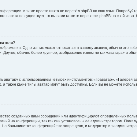
онференции, или же просто никто не перевёл phpBB на ваш язык. Попробуйт
вого пакета не существует, то вы сами можете перевести phpBB на свой язы
ователя?
зображения. Одно из них может относиться к вашему званию, обычно это звёзд
. Другое, обычно более крупное, изображение известно как «аватара» и обы
ь аватару с использованием четырёх инструментов: «Граватар», «Галерея а
, а также какие типы аватар могут быть доступны. Если вы не можете испол
чество созданных вами сообщений или идентифицируют определённых польз
аний на конференции, так как они установлены её администратором. Пожал
е. На большинстве конференций это запрещено, и модератор или администра