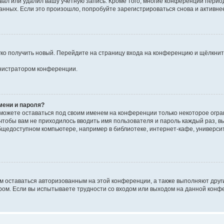
вал или удалил вашу учётную запись. Кроме того, многие конференции перио
ных. Если это произошло, попробуйте зарегистрироваться снова и активнее 
егко получить новый. Перейдите на страницу входа на конференцию и щёлкни
инистратором конференции.
мени и пароля?
сможете оставаться под своим именем на конференции только некоторое огран
 чтобы вам не приходилось вводить имя пользователя и пароль каждый раз, 
щедоступном компьютере, например в библиотеке, интернет-кафе, университе
ам оставаться авторизованным на этой конференции, а также выполняют друг
ом. Если вы испытываете трудности со входом или выходом на данной конфе