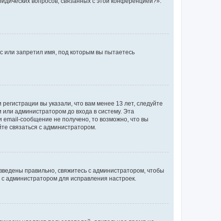
ридических вопросов, связанных с этой конференцией?».
с или запретил имя, под которым вы пытаетесь
регистрации вы указали, что вам менее 13 лет, следуйте
 или администратором до входа в систему. Эта
 email-сообщение не получено, то возможно, что вы
йте связаться с администратором.
 введены правильно, свяжитесь с администратором, чтобы
ь с администратором для исправления настроек.