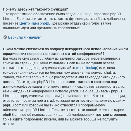
Почему здесь нет такой-то функции?
Это программное обеспечение было создано и лицензировано phpBB
Limited. Если вы считаете, что какая-то функция должна быть добавлена,
посетите
Центр идей phpBB
, где можно отдать свой голос за уже
поданные идеи или предложить собственные.
Вернуться к началу
С кем можно связаться по вопросу некорректного использования и/или
юридических вопросов, связанных с этой конференцией?
Вы можете связаться с любым из администраторов, перечисленных в
списке на странице «Наша команда». Если вы не получили ответа,
свяжитесь с владельцем домена (сделайте
whois lookup
) или, если
конференция находится на бесплатном домене (например, chat.ru,
Yahoo!, free.fr, f2s.com и т. п.), с руководством или техподдержкой данного
домена. Учтите, что phpBB Limited
не имеет никакого контроля над
данной конференцией
и не может нести никакой ответственности за то,
кем и как данная конференция используется. Не обращайтесь к phpBB
Limited по юридическим вопросам (о приостановке работы конференции,
ответственности за неё и т. д.), которые
не относятся напрямую
к сайту
phpBB.com или которые частично относятся к программному
обеспечению phpBB Limited. Если же вы всё-таки пошлёте email в адрес
phpBB Limited об использовании данной конференции
третьей стороной
,
то не ждите подробного письма, или вы можете вообще не получить
ответа.