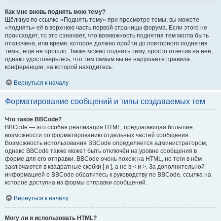
Как мне вновь поднять мою тему?
Щёлкнув по ссылке «Поднять тему» при просмотре темы, вы можете
«поднять» её в верхнюю часть первой страницы форума. Если этого не
происходит, то это означает, что возможность поднятия тем могла быть
отключена, или время, которое должно пройти до повторного поднятия
темы, ещё не прошло. Также можно поднять тему, просто ответив на неё,
однако удостоверьтесь, что тем самым вы не нарушаете правила
конференции, на которой находитесь.
Вернуться к началу
Форматирование сообщений и типы создаваемых тем
Что такое BBCode?
BBCode — это особая реализация HTML, предлагающая большие
возможности по форматированию отдельных частей сообщения.
Возможность использования BBCode определяется администратором,
однако BBCode также может быть отключён на уровне сообщения в
форме для его отправки. BBCode очень похож на HTML, но теги в нём
заключаются в квадратные скобки [ и ], а не в < и >. За дополнительной
информацией о BBCode обратитесь к руководству по BBCode, ссылка на
которое доступна из формы отправки сообщений.
Вернуться к началу
Могу ли я использовать HTML?