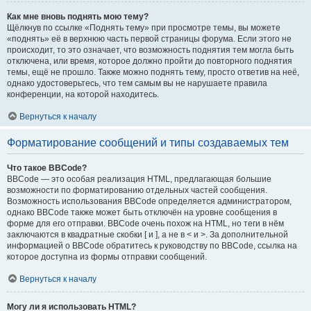
Как мне вновь поднять мою тему?
Щёлкнув по ссылке «Поднять тему» при просмотре темы, вы можете
«поднять» её в верхнюю часть первой страницы форума. Если этого не
происходит, то это означает, что возможность поднятия тем могла быть
отключена, или время, которое должно пройти до повторного поднятия
темы, ещё не прошло. Также можно поднять тему, просто ответив на неё,
однако удостоверьтесь, что тем самым вы не нарушаете правила
конференции, на которой находитесь.
Вернуться к началу
Форматирование сообщений и типы создаваемых тем
Что такое BBCode?
BBCode — это особая реализация HTML, предлагающая большие
возможности по форматированию отдельных частей сообщения.
Возможность использования BBCode определяется администратором,
однако BBCode также может быть отключён на уровне сообщения в
форме для его отправки. BBCode очень похож на HTML, но теги в нём
заключаются в квадратные скобки [ и ], а не в < и >. За дополнительной
информацией о BBCode обратитесь к руководству по BBCode, ссылка на
которое доступна из формы отправки сообщений.
Вернуться к началу
Могу ли я использовать HTML?