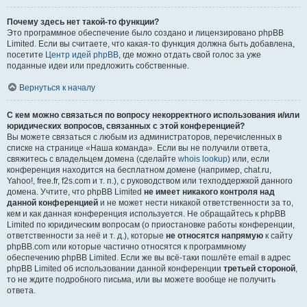
Почему здесь нет такой-то функции?
Это программное обеспечение было создано и лицензировано phpBB
Limited. Если вы считаете, что какая-то функция должна быть добавлена,
посетите
Центр идей phpBB
, где можно отдать свой голос за уже
поданные идеи или предложить собственные.
Вернуться к началу
С кем можно связаться по вопросу некорректного использования и/или
юридических вопросов, связанных с этой конференцией?
Вы можете связаться с любым из администраторов, перечисленных в
списке на странице «Наша команда». Если вы не получили ответа,
свяжитесь с владельцем домена (сделайте
whois lookup
) или, если
конференция находится на бесплатном домене (например, chat.ru,
Yahoo!, free.fr, f2s.com и т. п.), с руководством или техподдержкой данного
домена. Учтите, что phpBB Limited
не имеет никакого контроля над
данной конференцией
и не может нести никакой ответственности за то,
кем и как данная конференция используется. Не обращайтесь к phpBB
Limited по юридическим вопросам (о приостановке работы конференции,
ответственности за неё и т. д.), которые
не относятся напрямую
к сайту
phpBB.com или которые частично относятся к программному
обеспечению phpBB Limited. Если же вы всё-таки пошлёте email в адрес
phpBB Limited об использовании данной конференции
третьей стороной
,
то не ждите подробного письма, или вы можете вообще не получить
ответа.