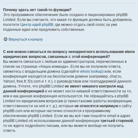
Почему здесь нет такой-то функции?
Это программное обеспечение было создано и лицензировано phpBB
Limited. Если вы считаете, что какая-то функция должна быть добавлена,
посетите
Центр идей phpBB
, где можно отдать свой голос за уже
поданные идеи или предложить собственные.
Вернуться к началу
С кем можно связаться по вопросу некорректного использования и/или
юридических вопросов, связанных с этой конференцией?
Вы можете связаться с любым из администраторов, перечисленных в
списке на странице «Наша команда». Если вы не получили ответа,
свяжитесь с владельцем домена (сделайте
whois lookup
) или, если
конференция находится на бесплатном домене (например, chat.ru,
Yahoo!, free.fr, f2s.com и т. п.), с руководством или техподдержкой данного
домена. Учтите, что phpBB Limited
не имеет никакого контроля над
данной конференцией
и не может нести никакой ответственности за то,
кем и как данная конференция используется. Не обращайтесь к phpBB
Limited по юридическим вопросам (о приостановке работы конференции,
ответственности за неё и т. д.), которые
не относятся напрямую
к сайту
phpBB.com или которые частично относятся к программному
обеспечению phpBB Limited. Если же вы всё-таки пошлёте email в адрес
phpBB Limited об использовании данной конференции
третьей стороной
,
то не ждите подробного письма, или вы можете вообще не получить
ответа.