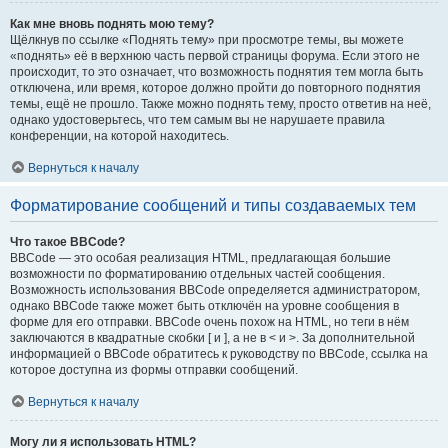
Как мне вновь поднять мою тему?
Щёлкнув по ссылке «Поднять тему» при просмотре темы, вы можете
«поднять» её в верхнюю часть первой страницы форума. Если этого не
происходит, то это означает, что возможность поднятия тем могла быть
отключена, или время, которое должно пройти до повторного поднятия
темы, ещё не прошло. Также можно поднять тему, просто ответив на неё,
однако удостоверьтесь, что тем самым вы не нарушаете правила
конференции, на которой находитесь.
Вернуться к началу
Форматирование сообщений и типы создаваемых тем
Что такое BBCode?
BBCode — это особая реализация HTML, предлагающая большие
возможности по форматированию отдельных частей сообщения.
Возможность использования BBCode определяется администратором,
однако BBCode также может быть отключён на уровне сообщения в
форме для его отправки. BBCode очень похож на HTML, но теги в нём
заключаются в квадратные скобки [ и ], а не в < и >. За дополнительной
информацией о BBCode обратитесь к руководству по BBCode, ссылка на
которое доступна из формы отправки сообщений.
Вернуться к началу
Могу ли я использовать HTML?