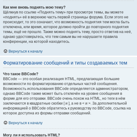
Как мне вновь поднять мою тему?
Щёлкнув по ссылке «Поднять тему» при просмотре темы, вы можете
«поднять» её в верхнюю часть первой страницы форума. Если этого не
происходит, то это означает, что возможность поднятия тем могла быть
отключена, или время, которое должно пройти до повторного поднятия
темы, ещё не прошло. Также можно поднять тему, просто ответив на неё,
однако удостоверьтесь, что тем самым вы не нарушаете правила
конференции, на которой находитесь.
Вернуться к началу
Форматирование сообщений и типы создаваемых тем
Что такое BBCode?
BBCode — это особая реализация HTML, предлагающая большие
возможности по форматированию отдельных частей сообщения.
Возможность использования BBCode определяется администратором,
однако BBCode также может быть отключён на уровне сообщения в
форме для его отправки. BBCode очень похож на HTML, но теги в нём
заключаются в квадратные скобки [ и ], а не в < и >. За дополнительной
информацией о BBCode обратитесь к руководству по BBCode, ссылка на
которое доступна из формы отправки сообщений.
Вернуться к началу
Могу ли я использовать HTML?