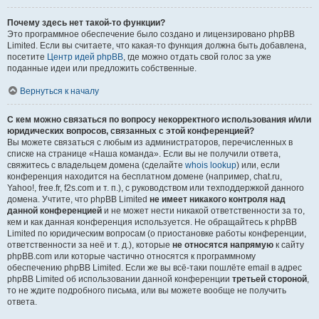
Почему здесь нет такой-то функции?
Это программное обеспечение было создано и лицензировано phpBB
Limited. Если вы считаете, что какая-то функция должна быть добавлена,
посетите
Центр идей phpBB
, где можно отдать свой голос за уже
поданные идеи или предложить собственные.
Вернуться к началу
С кем можно связаться по вопросу некорректного использования и/или
юридических вопросов, связанных с этой конференцией?
Вы можете связаться с любым из администраторов, перечисленных в
списке на странице «Наша команда». Если вы не получили ответа,
свяжитесь с владельцем домена (сделайте
whois lookup
) или, если
конференция находится на бесплатном домене (например, chat.ru,
Yahoo!, free.fr, f2s.com и т. п.), с руководством или техподдержкой данного
домена. Учтите, что phpBB Limited
не имеет никакого контроля над
данной конференцией
и не может нести никакой ответственности за то,
кем и как данная конференция используется. Не обращайтесь к phpBB
Limited по юридическим вопросам (о приостановке работы конференции,
ответственности за неё и т. д.), которые
не относятся напрямую
к сайту
phpBB.com или которые частично относятся к программному
обеспечению phpBB Limited. Если же вы всё-таки пошлёте email в адрес
phpBB Limited об использовании данной конференции
третьей стороной
,
то не ждите подробного письма, или вы можете вообще не получить
ответа.