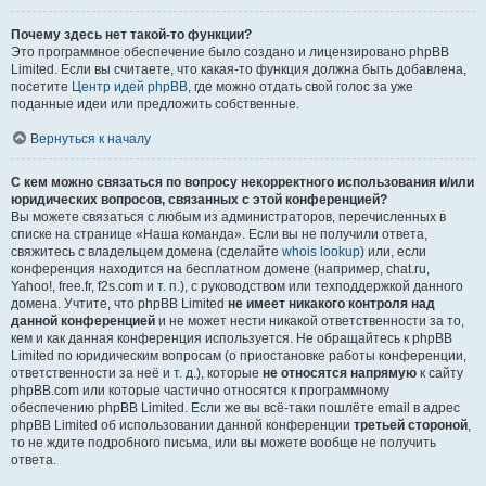
Почему здесь нет такой-то функции?
Это программное обеспечение было создано и лицензировано phpBB
Limited. Если вы считаете, что какая-то функция должна быть добавлена,
посетите
Центр идей phpBB
, где можно отдать свой голос за уже
поданные идеи или предложить собственные.
Вернуться к началу
С кем можно связаться по вопросу некорректного использования и/или
юридических вопросов, связанных с этой конференцией?
Вы можете связаться с любым из администраторов, перечисленных в
списке на странице «Наша команда». Если вы не получили ответа,
свяжитесь с владельцем домена (сделайте
whois lookup
) или, если
конференция находится на бесплатном домене (например, chat.ru,
Yahoo!, free.fr, f2s.com и т. п.), с руководством или техподдержкой данного
домена. Учтите, что phpBB Limited
не имеет никакого контроля над
данной конференцией
и не может нести никакой ответственности за то,
кем и как данная конференция используется. Не обращайтесь к phpBB
Limited по юридическим вопросам (о приостановке работы конференции,
ответственности за неё и т. д.), которые
не относятся напрямую
к сайту
phpBB.com или которые частично относятся к программному
обеспечению phpBB Limited. Если же вы всё-таки пошлёте email в адрес
phpBB Limited об использовании данной конференции
третьей стороной
,
то не ждите подробного письма, или вы можете вообще не получить
ответа.