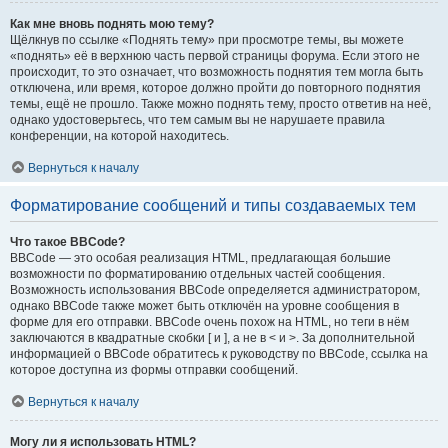
Как мне вновь поднять мою тему?
Щёлкнув по ссылке «Поднять тему» при просмотре темы, вы можете
«поднять» её в верхнюю часть первой страницы форума. Если этого не
происходит, то это означает, что возможность поднятия тем могла быть
отключена, или время, которое должно пройти до повторного поднятия
темы, ещё не прошло. Также можно поднять тему, просто ответив на неё,
однако удостоверьтесь, что тем самым вы не нарушаете правила
конференции, на которой находитесь.
Вернуться к началу
Форматирование сообщений и типы создаваемых тем
Что такое BBCode?
BBCode — это особая реализация HTML, предлагающая большие
возможности по форматированию отдельных частей сообщения.
Возможность использования BBCode определяется администратором,
однако BBCode также может быть отключён на уровне сообщения в
форме для его отправки. BBCode очень похож на HTML, но теги в нём
заключаются в квадратные скобки [ и ], а не в < и >. За дополнительной
информацией о BBCode обратитесь к руководству по BBCode, ссылка на
которое доступна из формы отправки сообщений.
Вернуться к началу
Могу ли я использовать HTML?