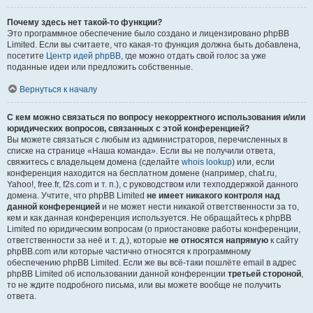
Почему здесь нет такой-то функции?
Это программное обеспечение было создано и лицензировано phpBB
Limited. Если вы считаете, что какая-то функция должна быть добавлена,
посетите
Центр идей phpBB
, где можно отдать свой голос за уже
поданные идеи или предложить собственные.
Вернуться к началу
С кем можно связаться по вопросу некорректного использования и/или
юридических вопросов, связанных с этой конференцией?
Вы можете связаться с любым из администраторов, перечисленных в
списке на странице «Наша команда». Если вы не получили ответа,
свяжитесь с владельцем домена (сделайте
whois lookup
) или, если
конференция находится на бесплатном домене (например, chat.ru,
Yahoo!, free.fr, f2s.com и т. п.), с руководством или техподдержкой данного
домена. Учтите, что phpBB Limited
не имеет никакого контроля над
данной конференцией
и не может нести никакой ответственности за то,
кем и как данная конференция используется. Не обращайтесь к phpBB
Limited по юридическим вопросам (о приостановке работы конференции,
ответственности за неё и т. д.), которые
не относятся напрямую
к сайту
phpBB.com или которые частично относятся к программному
обеспечению phpBB Limited. Если же вы всё-таки пошлёте email в адрес
phpBB Limited об использовании данной конференции
третьей стороной
,
то не ждите подробного письма, или вы можете вообще не получить
ответа.