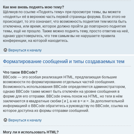
Как мне вновь поднять мою тему?
Щёлкнув по ссылке «Поднять тему» при просмотре темы, вы можете
«поднять» её в верхнюю часть первой страницы форума. Если этого не
происходит, то это означает, что возможность поднятия тем могла быть
отключена, или время, которое должно пройти до повторного поднятия
темы, ещё не прошло. Также можно поднять тему, просто ответив на неё,
однако удостоверьтесь, что тем самым вы не нарушаете правила
конференции, на которой находитесь.
Вернуться к началу
Форматирование сообщений и типы создаваемых тем
Что такое BBCode?
BBCode — это особая реализация HTML, предлагающая большие
возможности по форматированию отдельных частей сообщения.
Возможность использования BBCode определяется администратором,
однако BBCode также может быть отключён на уровне сообщения в
форме для его отправки. BBCode очень похож на HTML, но теги в нём
заключаются в квадратные скобки [ и ], а не в < и >. За дополнительной
информацией о BBCode обратитесь к руководству по BBCode, ссылка на
которое доступна из формы отправки сообщений.
Вернуться к началу
Могу ли я использовать HTML?