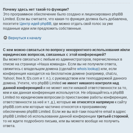
Почему здесь нет такой-то функции?
Это программное обеспечение было создано и лицензировано phpBB
Limited. Если вы считаете, что какая-то функция должна быть добавлена,
посетите
Центр идей phpBB
, где можно отдать свой голос за уже
поданные идеи или предложить собственные.
Вернуться к началу
С кем можно связаться по вопросу некорректного использования и/или
юридических вопросов, связанных с этой конференцией?
Вы можете связаться с любым из администраторов, перечисленных в
списке на странице «Наша команда». Если вы не получили ответа,
свяжитесь с владельцем домена (сделайте
whois lookup
) или, если
конференция находится на бесплатном домене (например, chat.ru,
Yahoo!, free.fr, f2s.com и т. п.), с руководством или техподдержкой данного
домена. Учтите, что phpBB Limited
не имеет никакого контроля над
данной конференцией
и не может нести никакой ответственности за то,
кем и как данная конференция используется. Не обращайтесь к phpBB
Limited по юридическим вопросам (о приостановке работы конференции,
ответственности за неё и т. д.), которые
не относятся напрямую
к сайту
phpBB.com или которые частично относятся к программному
обеспечению phpBB Limited. Если же вы всё-таки пошлёте email в адрес
phpBB Limited об использовании данной конференции
третьей стороной
,
то не ждите подробного письма, или вы можете вообще не получить
ответа.