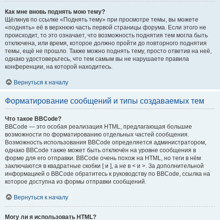
Как мне вновь поднять мою тему?
Щёлкнув по ссылке «Поднять тему» при просмотре темы, вы можете
«поднять» её в верхнюю часть первой страницы форума. Если этого не
происходит, то это означает, что возможность поднятия тем могла быть
отключена, или время, которое должно пройти до повторного поднятия
темы, ещё не прошло. Также можно поднять тему, просто ответив на неё,
однако удостоверьтесь, что тем самым вы не нарушаете правила
конференции, на которой находитесь.
Вернуться к началу
Форматирование сообщений и типы создаваемых тем
Что такое BBCode?
BBCode — это особая реализация HTML, предлагающая большие
возможности по форматированию отдельных частей сообщения.
Возможность использования BBCode определяется администратором,
однако BBCode также может быть отключён на уровне сообщения в
форме для его отправки. BBCode очень похож на HTML, но теги в нём
заключаются в квадратные скобки [ и ], а не в < и >. За дополнительной
информацией о BBCode обратитесь к руководству по BBCode, ссылка на
которое доступна из формы отправки сообщений.
Вернуться к началу
Могу ли я использовать HTML?