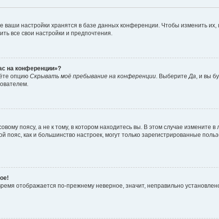
е ваши настройки хранятся в базе данных конференции. Чтобы изменить их,
ить все свои настройки и предпочтения.
час на конференции»?
дёте опцию
Скрывать моё пребывание на конференции
. Выберите
Да
, и вы 
зователем.
вому поясу, а не к тому, в котором находитесь вы. В этом случае измените в 
овой пояс, как и большинство настроек, могут только зарегистрированные пол
ое!
о время отображается по-прежнему неверное, значит, неправильно установле