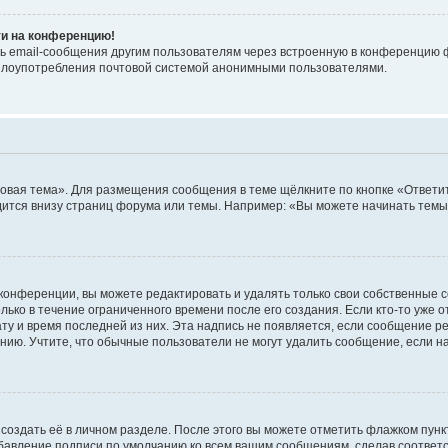
ти на конференцию!
ь email-сообщения другим пользователям через встроенную в конференцию ф
ь злоупотребления почтовой системой анонимными пользователями.
овая тема». Для размещения сообщения в теме щёлкните по кнопке «Ответит
ится внизу страниц форума или темы. Например: «Вы можете начинать темы»
конференции, вы можете редактировать и удалять только свои собственные 
ько в течение ограниченного времени после его создания. Если кто-то уже 
дату и время последней из них. Эта надпись не появляется, если сообщение 
ию. Учтите, что обычные пользователи не могут удалить сообщение, если на 
создать её в личном разделе. После этого вы можете отметить флажком пун
обавление подписи по умолчанию ко всем вашим сообщениям, сделав соотве