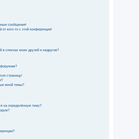
чные сообщения!
 от кого-то с этой конференции!
й в списках моих друзей и недругов?
и форумам?
стую страницу!
и?
ные мной темы?
ься на определённую тему?
форум?
ференции?