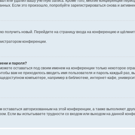
вал или удалил вашу учётную запись. Кроме того, многие конференции перио
ных. Если это произошло, попробуйте зарегистрироваться снова и активнее 
егко получить новый. Перейдите на страницу входа на конференцию и щёлкни
инистратором конференции.
мени и пароля?
сможете оставаться под своим именем на конференции только некоторое огран
 чтобы вам не приходилось вводить имя пользователя и пароль каждый раз, 
щедоступном компьютере, например в библиотеке, интернет-кафе, университе
ам оставаться авторизованным на этой конференции, а также выполняют друг
ом. Если вы испытываете трудности со входом или выходом на данной конфе