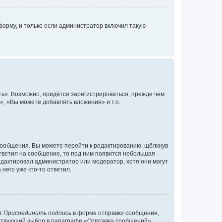
орму, и только если администратор включил такую
ь». Возможно, придётся зарегистрироваться, прежде чем
, «Вы можете добавлять вложения» и т.п.
сообщения. Вы можете перейти к редактированию, щёлкнув
ответил на сообщение, то под ним появится небольшая
редактировал администратор или модератор, хотя они могут
него уже кто-то ответил.
кт
Присоединить подпись
в форме отправки сообщения,
тствующий выбор в параграфе «Отправка сообщений»