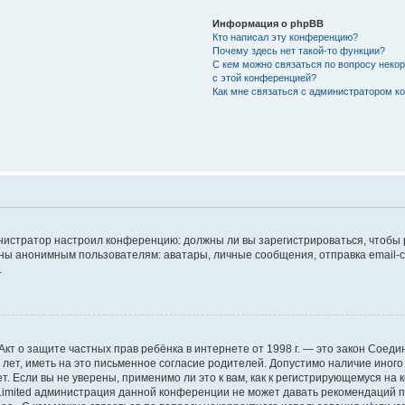
Информация о phpBB
Кто написал эту конференцию?
Почему здесь нет такой-то функции?
С кем можно связаться по вопросу неко
с этой конференцией?
Как мне связаться с администратором 
дминистратор настроил конференцию: должны ли вы зарегистрироваться, чтобы
 анонимным пользователям: аватары, личные сообщения, отправка email-сооб
.
 или Акт о защите частных прав ребёнка в интернете от 1998 г. — это закон Со
т, иметь на это письменное согласие родителей. Допустимо наличие иного
 Если вы не уверены, применимо ли это к вам, как к регистрирующемуся на 
Limited администрация данной конференции не может давать рекомендаций 