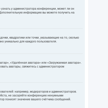
е узнать у администратора конференции, может ли он
к. Дополнительную информацию вы можете получить на
очки, квадратики или точки, указывающие на то, сколько
чно уникально для каждого пользователя.
ватар», «Удалённая аватара» или «Загружаемая аватара».
ьзовать аватары, свяжитесь с администратором
ователей: например, модераторов и администраторов.
уйста, не засоряйте конференцию ненужными
тор понизят значение вашего счётчика сообщений.