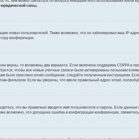
ос «С кем можно связаться по вопросу некорректного использования и/или ю
т юридической силы.
.
ию новых пользователей. Также возможно, что он заблокировал ваш IP-адре
атору конференции.
они верны, то возможны два варианта. Если включена поддержка COPPA и при 
уется, чтобы все новые учётные записи были активированы пользователями
ам было прислано email-сообщение, следуйте полученным инструкциям. Если
пам-фильтром. Если вы уверены, что ввели правильный адрес email, попробу
едитесь, что вы правильно вводите имя пользователя и пароль. Если данные
Также возможно, что допущена ошибка в конфигурации конференции, свяжитес