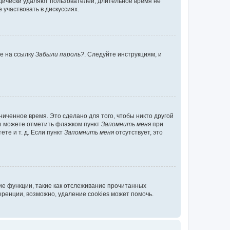
дически удаляют пользователей, длительное время не
участвовать в дискуссиях.
те на ссылку
Забыли пароль?
. Следуйте инструкциям, и
иченное время. Это сделано для того, чтобы никто другой
вы можете отметить флажком пункт
Запомнить меня
при
те и т. д. Если пункт
Запомнить меня
отсутствует, это
ие функции, такие как отслеживание прочитанных
ренции, возможно, удаление cookies может помочь.