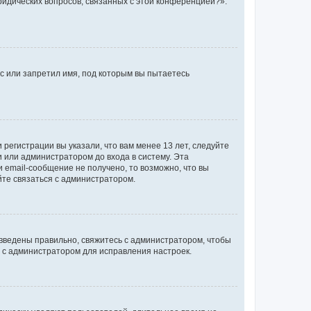
ридических вопросов, связанных с этой конференцией?».
с или запретил имя, под которым вы пытаетесь
регистрации вы указали, что вам менее 13 лет, следуйте
 или администратором до входа в систему. Эта
 email-сообщение не получено, то возможно, что вы
йте связаться с администратором.
 введены правильно, свяжитесь с администратором, чтобы
ь с администратором для исправления настроек.