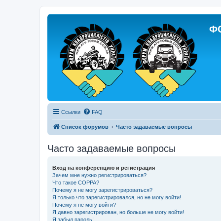
Ф
Ссылки
FAQ
Список форумов
Часто задаваемые вопросы
Часто задаваемые вопросы
Вход на конференцию и регистрация
Зачем мне нужно регистрироваться?
Что такое COPPA?
Почему я не могу зарегистрироваться?
Я только что зарегистрировался, но не могу войти!
Почему я не могу войти?
Я давно зарегистрирован, но больше не могу войти!
Я забыл пароль!