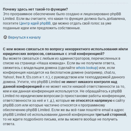
Почему здесь нет такой-то функции?
Это программное обеспечение было создано и лицензировано phpBB
Limited. Если вы считаете, что какая-то функция должна быть добавлена,
посетите
Центр идей phpBB
, где можно отдать свой голос за уже
поданные идеи или предложить собственные.
Вернуться к началу
С кем можно связаться по вопросу некорректного использования и/или
юридических вопросов, связанных с этой конференцией?
Вы можете связаться с любым из администраторов, перечисленных в
списке на странице «Наша команда». Если вы не получили ответа,
свяжитесь с владельцем домена (сделайте
whois lookup
) или, если
конференция находится на бесплатном домене (например, chat.ru,
Yahoo!, free.fr, f2s.com и т. п.), с руководством или техподдержкой данного
домена. Учтите, что phpBB Limited
не имеет никакого контроля над
данной конференцией
и не может нести никакой ответственности за то,
кем и как данная конференция используется. Не обращайтесь к phpBB
Limited по юридическим вопросам (о приостановке работы конференции,
ответственности за неё и т. д.), которые
не относятся напрямую
к сайту
phpBB.com или которые частично относятся к программному
обеспечению phpBB Limited. Если же вы всё-таки пошлёте email в адрес
phpBB Limited об использовании данной конференции
третьей стороной
,
то не ждите подробного письма, или вы можете вообще не получить
ответа.