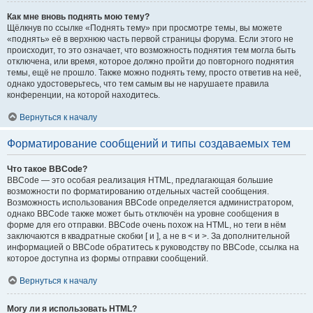
Как мне вновь поднять мою тему?
Щёлкнув по ссылке «Поднять тему» при просмотре темы, вы можете
«поднять» её в верхнюю часть первой страницы форума. Если этого не
происходит, то это означает, что возможность поднятия тем могла быть
отключена, или время, которое должно пройти до повторного поднятия
темы, ещё не прошло. Также можно поднять тему, просто ответив на неё,
однако удостоверьтесь, что тем самым вы не нарушаете правила
конференции, на которой находитесь.
Вернуться к началу
Форматирование сообщений и типы создаваемых тем
Что такое BBCode?
BBCode — это особая реализация HTML, предлагающая большие
возможности по форматированию отдельных частей сообщения.
Возможность использования BBCode определяется администратором,
однако BBCode также может быть отключён на уровне сообщения в
форме для его отправки. BBCode очень похож на HTML, но теги в нём
заключаются в квадратные скобки [ и ], а не в < и >. За дополнительной
информацией о BBCode обратитесь к руководству по BBCode, ссылка на
которое доступна из формы отправки сообщений.
Вернуться к началу
Могу ли я использовать HTML?