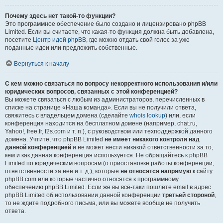
Почему здесь нет такой-то функции?
Это программное обеспечение было создано и лицензировано phpBB
Limited. Если вы считаете, что какая-то функция должна быть добавлена,
посетите
Центр идей phpBB
, где можно отдать свой голос за уже
поданные идеи или предложить собственные.
Вернуться к началу
С кем можно связаться по вопросу некорректного использования и/или
юридических вопросов, связанных с этой конференцией?
Вы можете связаться с любым из администраторов, перечисленных в
списке на странице «Наша команда». Если вы не получили ответа,
свяжитесь с владельцем домена (сделайте
whois lookup
) или, если
конференция находится на бесплатном домене (например, chat.ru,
Yahoo!, free.fr, f2s.com и т. п.), с руководством или техподдержкой данного
домена. Учтите, что phpBB Limited
не имеет никакого контроля над
данной конференцией
и не может нести никакой ответственности за то,
кем и как данная конференция используется. Не обращайтесь к phpBB
Limited по юридическим вопросам (о приостановке работы конференции,
ответственности за неё и т. д.), которые
не относятся напрямую
к сайту
phpBB.com или которые частично относятся к программному
обеспечению phpBB Limited. Если же вы всё-таки пошлёте email в адрес
phpBB Limited об использовании данной конференции
третьей стороной
,
то не ждите подробного письма, или вы можете вообще не получить
ответа.