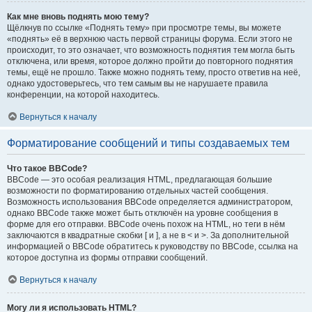
Как мне вновь поднять мою тему?
Щёлкнув по ссылке «Поднять тему» при просмотре темы, вы можете
«поднять» её в верхнюю часть первой страницы форума. Если этого не
происходит, то это означает, что возможность поднятия тем могла быть
отключена, или время, которое должно пройти до повторного поднятия
темы, ещё не прошло. Также можно поднять тему, просто ответив на неё,
однако удостоверьтесь, что тем самым вы не нарушаете правила
конференции, на которой находитесь.
Вернуться к началу
Форматирование сообщений и типы создаваемых тем
Что такое BBCode?
BBCode — это особая реализация HTML, предлагающая большие
возможности по форматированию отдельных частей сообщения.
Возможность использования BBCode определяется администратором,
однако BBCode также может быть отключён на уровне сообщения в
форме для его отправки. BBCode очень похож на HTML, но теги в нём
заключаются в квадратные скобки [ и ], а не в < и >. За дополнительной
информацией о BBCode обратитесь к руководству по BBCode, ссылка на
которое доступна из формы отправки сообщений.
Вернуться к началу
Могу ли я использовать HTML?