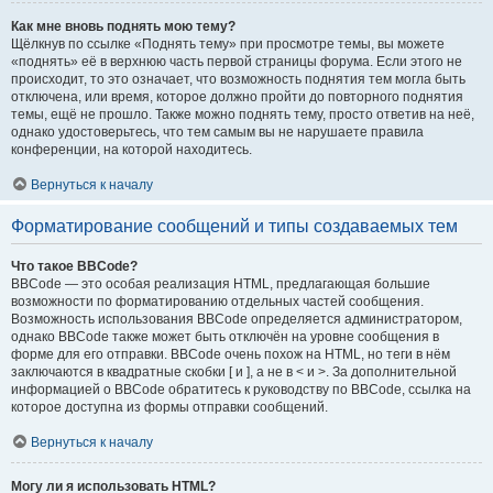
Как мне вновь поднять мою тему?
Щёлкнув по ссылке «Поднять тему» при просмотре темы, вы можете
«поднять» её в верхнюю часть первой страницы форума. Если этого не
происходит, то это означает, что возможность поднятия тем могла быть
отключена, или время, которое должно пройти до повторного поднятия
темы, ещё не прошло. Также можно поднять тему, просто ответив на неё,
однако удостоверьтесь, что тем самым вы не нарушаете правила
конференции, на которой находитесь.
Вернуться к началу
Форматирование сообщений и типы создаваемых тем
Что такое BBCode?
BBCode — это особая реализация HTML, предлагающая большие
возможности по форматированию отдельных частей сообщения.
Возможность использования BBCode определяется администратором,
однако BBCode также может быть отключён на уровне сообщения в
форме для его отправки. BBCode очень похож на HTML, но теги в нём
заключаются в квадратные скобки [ и ], а не в < и >. За дополнительной
информацией о BBCode обратитесь к руководству по BBCode, ссылка на
которое доступна из формы отправки сообщений.
Вернуться к началу
Могу ли я использовать HTML?