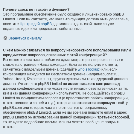
Почему здесь нет такой-то функции?
Это программное обеспечение было создано и лицензировано phpBB
Limited. Если вы считаете, что какая-то функция должна быть добавлена,
посетите
Центр идей phpBB
, где можно отдать свой голос за уже
поданные идеи или предложить собственные.
Вернуться к началу
С кем можно связаться по вопросу некорректного использования и/или
юридических вопросов, связанных с этой конференцией?
Вы можете связаться с любым из администраторов, перечисленных в
списке на странице «Наша команда». Если вы не получили ответа,
свяжитесь с владельцем домена (сделайте
whois lookup
) или, если
конференция находится на бесплатном домене (например, chat.ru,
Yahoo!, free.fr, f2s.com и т. п.), с руководством или техподдержкой данного
домена. Учтите, что phpBB Limited
не имеет никакого контроля над
данной конференцией
и не может нести никакой ответственности за то,
кем и как данная конференция используется. Не обращайтесь к phpBB
Limited по юридическим вопросам (о приостановке работы конференции,
ответственности за неё и т. д.), которые
не относятся напрямую
к сайту
phpBB.com или которые частично относятся к программному
обеспечению phpBB Limited. Если же вы всё-таки пошлёте email в адрес
phpBB Limited об использовании данной конференции
третьей стороной
,
то не ждите подробного письма, или вы можете вообще не получить
ответа.